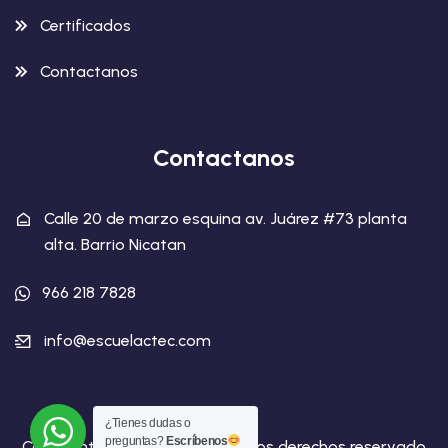
Certificados
Contactanos
Contactanos
Calle 20 de marzo esquina av. Juárez #73 planta
alta. Barrio Nicatan
966 218 7828
info@escuelactec.com
¿Tienes dudas o
preguntas?
Escríbenos
Copyright Escuela ctec | Todos los derechos reservado