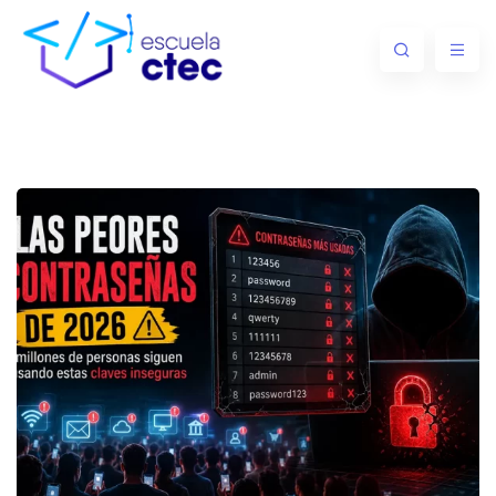
ara jóvenes y niños
formática y diseño
ara el trabajo
stemas computacionales
l con Photoshop