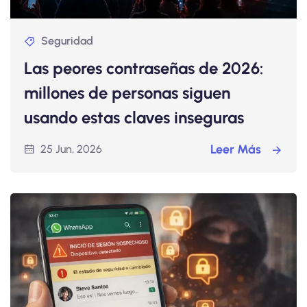
Seguridad
ipt
Las peores contraseñas de 2026:
 desde Cero
millones de personas siguen
usando estas claves inseguras
024
ación de proyecto final
Leer Más
25 Jun, 2026
b