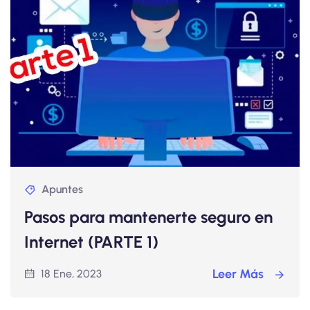
Apuntes
Pasos para mantenerte seguro en
Internet (PARTE 1)
Leer Más
18 Ene, 2023