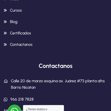
Cursos
Blog
Certificados
Contactanos
Contactanos
Calle 20 de marzo esquina av. Juárez #73 planta alta.
Barrio Nicatan
966 218 7828
¿Tienes dudas o