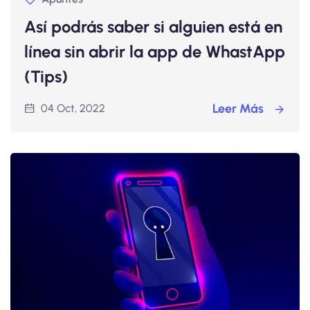
Así podrás saber si alguien está en
línea sin abrir la app de WhastApp
(Tips)
Leer Más
04 Oct, 2022