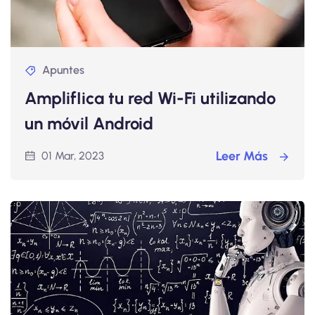
Apuntes
AmplifIica tu red Wi-Fi utilizando
un móvil Android
Leer Más
01 Mar, 2023