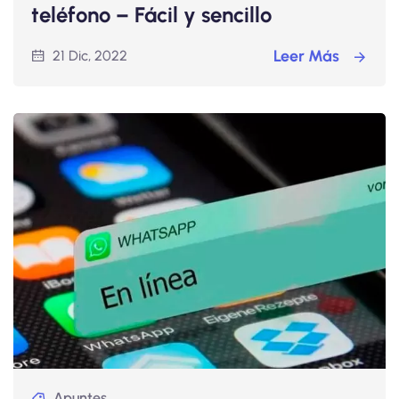
teléfono – Fácil y sencillo
Leer Más
21 Dic, 2022
Apuntes