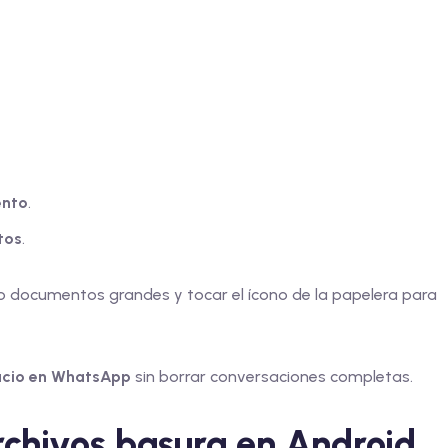
ento
.
tos
.
 o documentos grandes y tocar el ícono de la papelera para
pacio en WhatsApp
sin borrar conversaciones completas.
chivos basura en Android