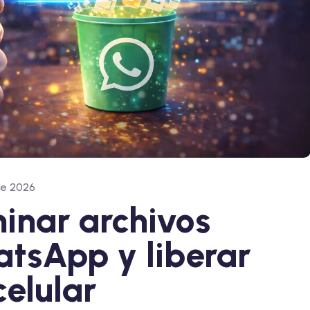
de 2026
minar archivos
tsApp y liberar
celular