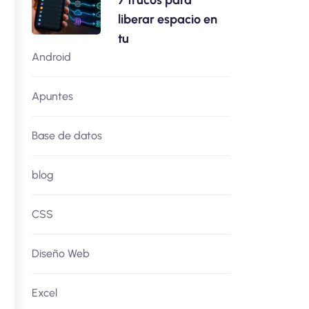
7 trucos para
liberar espacio en
tu
Android
Apuntes
Base de datos
blog
CSS
Diseño Web
Excel