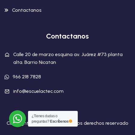
Contactanos
Contactanos
Calle 20 de marzo esquina av. Juárez #73 planta
alta. Barrio Nicatan
966 218 7828
info@escuelactec.com
¿Tienes dudas o
preguntas?
Escríbenos
Copyright Escuela ctec | Todos los derechos reservado