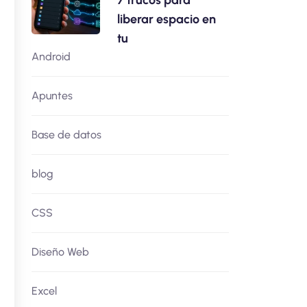
7 trucos para
liberar espacio en
tu
Android
Apuntes
Base de datos
blog
CSS
Diseño Web
Excel