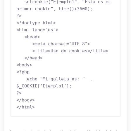
   setcookie(“Ejemplo1”, “Esta es mi 
primer cookie”, time()+3600);

?>

<!doctype html>

<html lang="es">

   <head>

      <meta charset="UTF-8">

      <title>Uso de cookies</title>

   </head>

<body>

<?php

    echo “Mi galleta es: ”  .  
$_COOKIE[‘Ejemplo1’];

?>

</body>

</html>