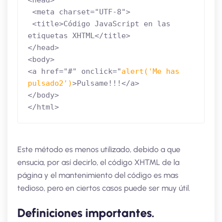
<head>

 <meta charset="UTF-8">

 <title>Código JavaScript en las 
etiquetas XHTML</title>

</head>

<body>

<a href="#" onclick="
alert('Me has 
pulsado2')
>Pulsame!!!</a>

</body>

</html>
Este método es menos utilizado, debido a que
ensucia, por así decirlo, el código XHTML de la
página y el mantenimiento del código es mas
tedioso, pero en ciertos casos puede ser muy útil.
Definiciones importantes.