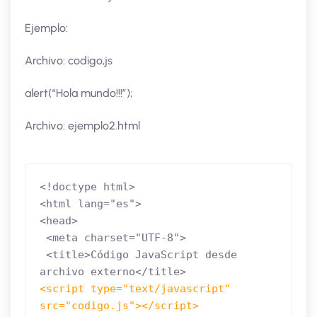
Ejemplo:
Archivo: codigo,js
alert(“Hola mundo!!!”);
Archivo: ejemplo2.html
<!doctype html>

<html lang="es">

<head>

 <meta charset="UTF-8">

 <title>Código JavaScript desde 
<script type="text/javascript" 
src="codigo.js"></script>