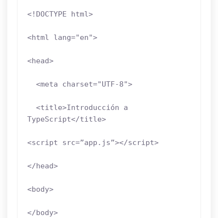
<!DOCTYPE html>

<html lang="en">

<head>

  <meta charset="UTF-8">

  <title>Introducción a 
TypeScript</title>

<script src=”app.js”></script>

</head>

<body>

</body>
